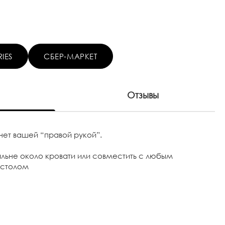
IES
СБЕР-МАРКЕТ
Отзывы
нет вашей “правой рукой”.
альне около кровати или совместить с любым
 столом