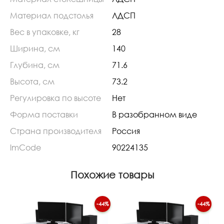
Материал подстолья
ЛДСП
Вес в упаковке, кг
28
Ширина, см
140
Глубина, см
71.6
Высота, см
73.2
Регулировка по высоте
Нет
Форма поставки
В разобранном виде
Страна производителя
Россия
lmCode
90224135
Похожие товары
-44%
-44%